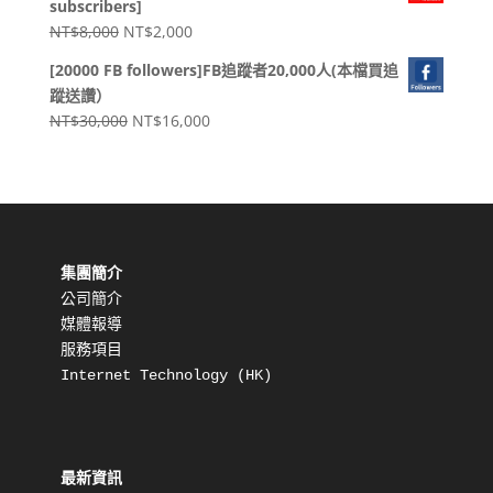
subscribers]
格：
格：
原
目
NT$
8,000
NT$
2,000
NT$500。
NT$160。
始
前
[20000 FB followers]FB追蹤者20,000人(本檔買追
價
價
蹤送讚）
格：
格：
原
目
NT$
30,000
NT$
16,000
NT$8,000。
NT$2,000。
始
前
價
價
格：
格：
NT$30,000。
NT$16,000。
集團簡介
公司簡介
媒體報導
服務項目
Internet Technology (HK) 
最新資訊