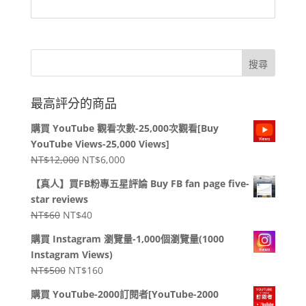
最高評分的商品
購買 YouTube 觀看次數-25,000次觀看[Buy
YouTube Views-25,000 Views]
原
目
NT$
12,000
NT$
6,000
始
前
【真人】買FB粉專五星評論 Buy FB fan page five-
價
價
star reviews
格：
格：
原
目
NT$
60
NT$
40
NT$12,000。
NT$6,000。
始
前
購買 Instagram 瀏覽量-1,000個瀏覽量(1000
價
價
Instagram Views)
格：
格：
原
目
NT$
500
NT$
160
NT$60。
NT$40。
始
前
購買 YouTube-2000訂閱者[YouTube-2000
價
價