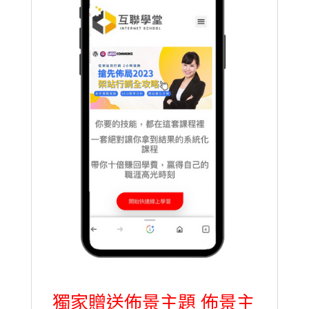
獨家贈送佈景主題
佈景主