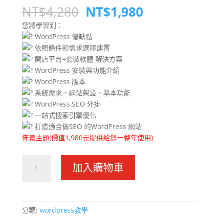
原
目
NT$
4,280
NT$
1,980
始
前
您將學習到：
價
價
WordPress 優缺點
格：
格：
依照條件和需求選擇建置
NT$4,280。
NT$1,980。
開店平台+套裝軟體 解決方案
WordPress 安裝與功能介紹
WordPress 版本
系統需求、網站架設、基本功能
WordPress SEO 外掛
一站式搜索引擎優化
打造適合做SEO 的WordPress 網站
佈景主題(價值1,980元提供給您一整年使用)
WordPress
加入購物車
網
站
架
設
分類:
wordpress教學
2