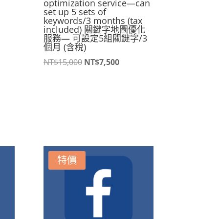
optimization service—can
set up 5 sets of
keywords/3 months (tax
included) 關鍵字地圖優化
服務— 可設定5組關鍵字/3
個月 (含稅)
原
目
NT$
15,000
NT$
7,500
500。
始
前
價
價
格：
格：
NT$15,000。
NT$7,500。
特價