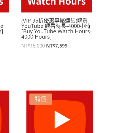
(VIP 95折優惠專屬連結)購買
be
YouTube 觀看時長-4000小時
s]
[Buy YouTube Watch Hours-
4000 Hours]
原
目
NT$
15,000
NT$
7,599
始
前
價
價
格：
格：
900。
NT$15,000。
NT$7,599。
特價