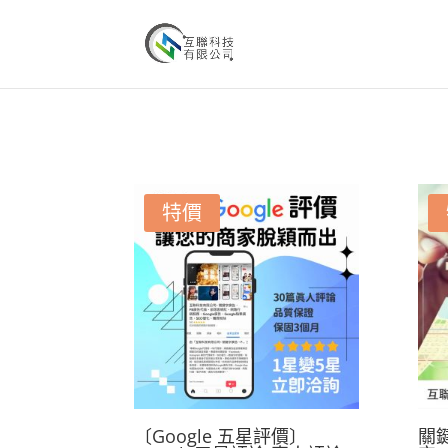
特價
〔Google 五星評價〕
關