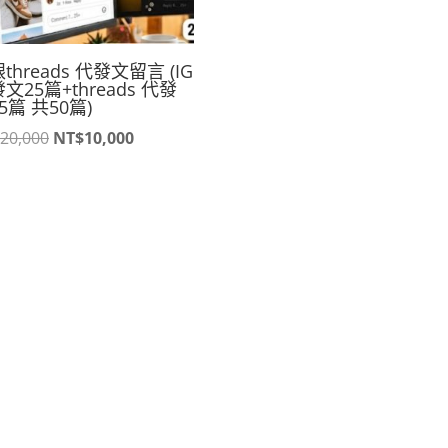
跟threads 代發文留言 (IG
文25篇+threads 代發
5篇 共50篇)
原
目
20,000
NT$
10,000
始
前
價
價
格：
格：
NT$20,000。
NT$10,000。