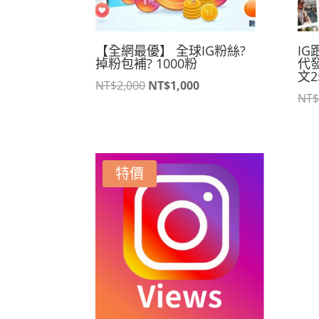
【全網最優】 全球IG粉絲?
IG
掉粉包補? 1000粉
代發
文2
原
目
NT$
2,000
NT$
1,000
NT$
始
前
價
價
格：
格：
NT$2,000。
NT$1,000。
特價