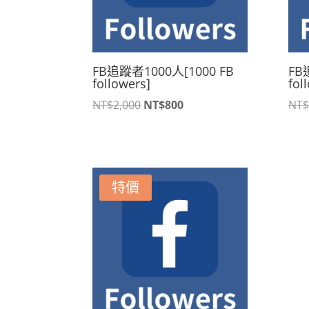
FB追蹤者1000人[1000 FB
FB
followers]
fol
原
目
NT$
2,000
NT$
800
NT$
始
前
價
價
格：
格：
NT$2,000。
NT$800。
特價