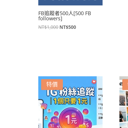
FB追蹤者500人[500 FB
followers]
原
目
NT$
1,000
NT$
500
始
前
價
價
格：
格：
NT$1,000。
NT$500。
特價