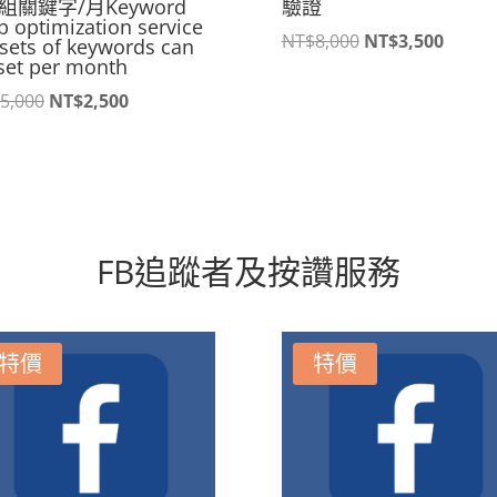
組關鍵字/月Keyword
驗證
 optimization service
原
目
NT$
8,000
NT$
3,500
 sets of keywords can
set per month
始
前
價
價
原
目
5,000
NT$
2,500
格：
格：
始
前
NT$8,000。
NT$3,
價
價
格：
格：
NT$5,000。
NT$2,500。
FB追蹤者及按讚服務
特價
特價