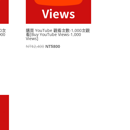
00次
購買 YouTube 觀看次數-1,000次觀
000
看[Buy YouTube Views-1,000
Views]
原
目
NT$
2,400
NT$
800
始
前
價
價
格：
格：
00。
NT$2,400。
NT$800。