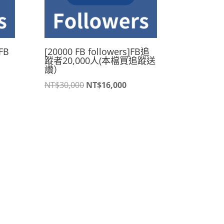
FB
[20000 FB followers]FB追
蹤者20,000人(本檔買追蹤送
讚）
原
目
NT$
30,000
NT$
16,000
始
前
價
價
格：
格：
,500。
NT$30,000。
NT$16,000。