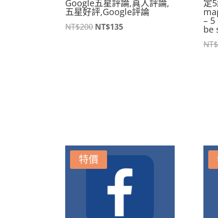
Google五星評論,真人評論,
定5
五星好評,Google評論
map
– 5
原
目
NT$
200
NT$
135
be 
始
前
NT$
價
價
格：
格：
NT$200。
NT$135。
特價