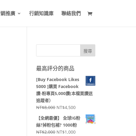
行銷推廣
行銷知識庫
聯絡我們
最高評分的商品
[Buy Facebook Likes
」
5000 ]購買 Facebook
讚-粉專頁5,000讚(本檔買讚送
追蹤者）
原
目
NT$
8,000
NT$
4,500
始
前
【全網最優】 全球IG粉
價
價
絲?掉粉包補? 1000粉
格：
格：
原
目
NT$
2,000
NT$
1,000
NT$8,000。
NT$4,500。