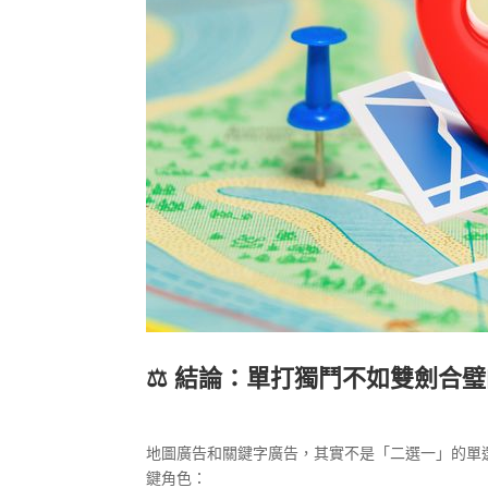
⚖️ 結論：單打獨鬥不如雙劍合
地圖廣告和關鍵字廣告，其實不是「二選一」的單
鍵角色：