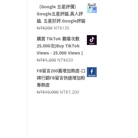
始
前
〔Google 五星評價〕
價
價
Google五星評論,真人評
格：
格：
論, 五星好評,Google評論
NT$2,000。
NT$1,000。
原
目
NT$
200
NT$
135
始
前
購買 TikTok 觀看次數
價
價
25,000次[Buy TikTok
格：
格：
Views - 25,000 Views ]
NT$200。
NT$135。
原
目
NT$
1,200
NT$
650
始
前
FB留言200篇增加熱度-口
價
價
碑行銷FB留言快速增加粉
格：
格：
專熱度
NT$1,200。
NT$650。
原
目
NT$
10,000
NT$
7,200
始
前
價
價
格：
格：
NT$10,000。
NT$7,200。