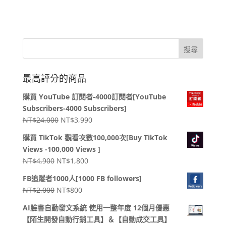
最高評分的商品
購買 YouTube 訂閱者-4000訂閱者[YouTube
Subscribers-4000 Subscribers]
原
目
NT$
24,000
NT$
3,990
始
前
購買 TikTok 觀看次數100,000次[Buy TikTok
價
價
Views -100,000 Views ]
格：
格：
原
目
NT$
4,900
NT$
1,800
NT$24,000。
NT$3,990。
始
前
FB追蹤者1000人[1000 FB followers]
價
價
原
目
NT$
2,000
NT$
800
格：
格：
始
前
NT$4,900。
NT$1,800。
AI臉書自動發文系統 使用一整年度 12個月優惠
價
價
【陌生開發自動行銷工具】＆【自動成交工具】
格：
格：