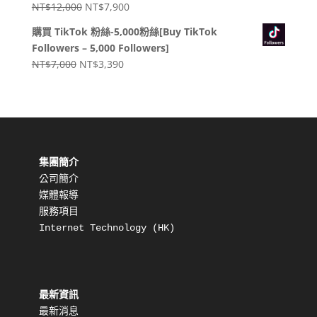
原
目
NT$
12,000
NT$
7,900
NT$2,000。
NT$800。
始
前
購買 TikTok 粉絲-5,000粉絲[Buy TikTok
價
價
Followers – 5,000 Followers]
格：
格：
原
目
NT$
7,000
NT$
3,390
NT$12,000。
NT$7,900。
始
前
價
價
格：
格：
NT$7,000。
NT$3,390。
集團簡介
公司簡介
媒體報導
服務項目
Internet Technology (HK) 
最新資訊
最新消息