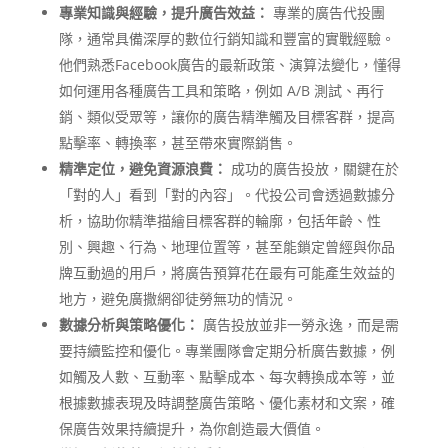
專業知識與經驗，提升廣告效益：
專業的廣告代投團
隊，通常具備深厚的數位行銷知識和豐富的實戰經驗。
他們熟悉Facebook廣告的最新政策、演算法變化，懂得
如何運用各種廣告工具和策略，例如 A/B 測試、再行
銷、類似受眾等，讓你的廣告精準觸及目標客群，提高
點擊率、轉換率，甚至帶來實際銷售。
精準定位，避免資源浪費：
成功的廣告投放，關鍵在於
「對的人」看到「對的內容」。代投公司會透過數據分
析，協助你精準描繪目標客群的輪廓，包括年齡、性
別、興趣、行為、地理位置等，甚至能鎖定曾經與你品
牌互動過的用戶，將廣告預算花在最有可能產生效益的
地方，避免廣撒網卻徒勞無功的情況。
數據分析與策略優化：
廣告投放並非一勞永逸，而是需
要持續監控和優化。專業團隊會定期分析廣告數據，例
如觸及人數、互動率、點擊成本、每次轉換成本等，並
根據數據表現及時調整廣告策略、優化素材和文案，確
保廣告效果持續提升，為你創造最大價值。